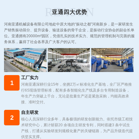
REASON
亚通四大优势
河南亚通机械设备有限公司地处中原大地的“振动之都”河南新乡，是一家研发生
产销售振动筛分、提升设备、输送设备的骨干企业，是振动行业协会的副会长单
位。亚通拥有20000m²园区，凭借扎实的技术实力、规范的管理机制与完善的服
务体系，赢得了社会各界及广大客户的认可。
工厂实力
1
河南亚通深耕行业15年，坐拥2万㎡标准化生产基地，全厂区严格推
行6S现场管理标准，配有多条智能化生产线及多台专用制造设备，
年生产力突破上千台，无论是批量生产还是紧急采购，均能高效承
接、准时交付。
自主研发
2
核心人员深耕行业多年，具备极强的研发创新能力。依托市级工程技
术研究中心，累计斩获20 余项自主研发专利，同时搭建3 条中试生
产线，打通从实验研发到规模化量产的关键链路，为产品升级迭代提
供坚实支撑。