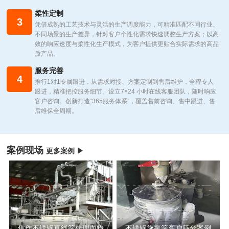
柔性定制
3
凭借成熟的工艺技术与灵活的生产调度能力，可精准匹配不同行业、
不同场景的生产差异，针对客户个性化需求快速调整生产方案；以高
效的响应速度与柔性化生产模式，为客户提供更贴合实际需求的高品
质产品。
服务完善
4
推行1对1专属跟进，从需求对接、方案定制到售后维护，全程专人
跟进，精准把控服务细节。设立7×24 小时在线客服团队，随时响应
客户咨询。创新打造“365服务体系”，覆盖售前咨询、售中跟进、售
后维保全周期。
案例现场
更多案例 ▶
焦作不锈钢直线筛处理面粉
不锈钢旋振筛客户筛分案例