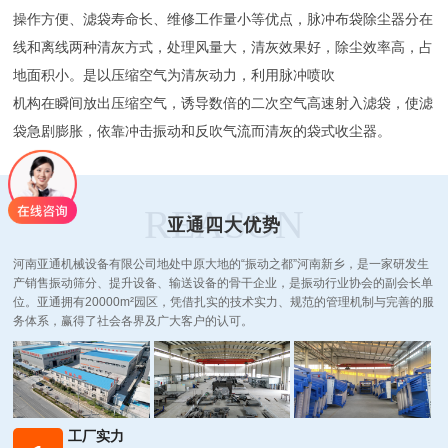
操作方便、滤袋寿命长、维修工作量小等优点，脉冲布袋除尘器分在
线和离线两种清灰方式，处理风量大，清灰效果好，除尘效率高，占
地面积小。是以压缩空气为清灰动力，利用脉冲喷吹
机构在瞬间放出压缩空气，诱导数倍的二次空气高速射入滤袋，使滤
袋急剧膨胀，依靠冲击振动和反吹气流而清灰的袋式收尘器。
REASON
亚通四大优势
河南亚通机械设备有限公司地处中原大地的“振动之都”河南新乡，是一家研发生
产销售振动筛分、提升设备、输送设备的骨干企业，是振动行业协会的副会长单
位。亚通拥有20000m²园区，凭借扎实的技术实力、规范的管理机制与完善的服
务体系，赢得了社会各界及广大客户的认可。
工厂实力