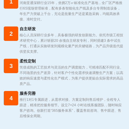
1
河南亚通深耕行业15年，坐拥2万㎡标准化生产基地，全厂区严格推
行6S现场管理标准，配有多条智能化生产线及多台专用制造设备，
年生产力突破上千台，无论是批量生产还是紧急采购，均能高效承
接、准时交付。
自主研发
2
核心人员深耕行业多年，具备极强的研发创新能力。依托市级工程技
术研究中心，累计斩获20 余项自主研发专利，同时搭建3 条中试生
产线，打通从实验研发到规模化量产的关键链路，为产品升级迭代提
供坚实支撑。
柔性定制
3
凭借成熟的工艺技术与灵活的生产调度能力，可精准匹配不同行业、
不同场景的生产差异，针对客户个性化需求快速调整生产方案；以高
效的响应速度与柔性化生产模式，为客户提供更贴合实际需求的高品
质产品。
服务完善
4
推行1对1专属跟进，从需求对接、方案定制到售后维护，全程专人
跟进，精准把控服务细节。设立7×24 小时在线客服团队，随时响应
客户咨询。创新打造“365服务体系”，覆盖售前咨询、售中跟进、售
后维保全周期。