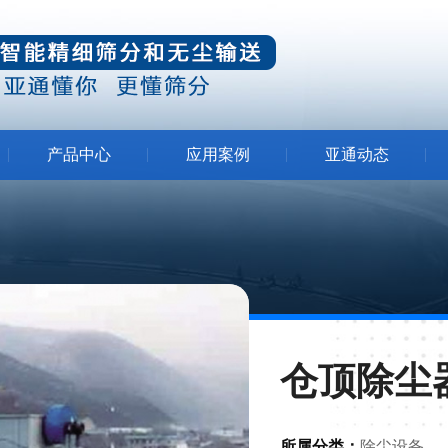
产品中心
应用案例
亚通动态
化工行业
公司新闻
线
食品行业
行业新闻
振动给料
输送提升
医药行业
技术解答
线
矿山行业
仓顶除尘
锂电行业
建筑行业
所属分类：
除尘设备