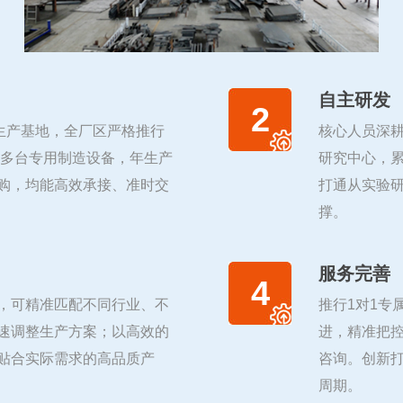
自主研发
2
生产基地，全厂区严格推行
核心人员深
及多台专用制造设备，年生产
研究中心，累
购，均能高效承接、准时交
打通从实验
撑。
服务完善
4
，可精准匹配不同行业、不
推行1对1专
速调整生产方案；以高效的
进，精准把控
贴合实际需求的高品质产
咨询。创新打
周期。