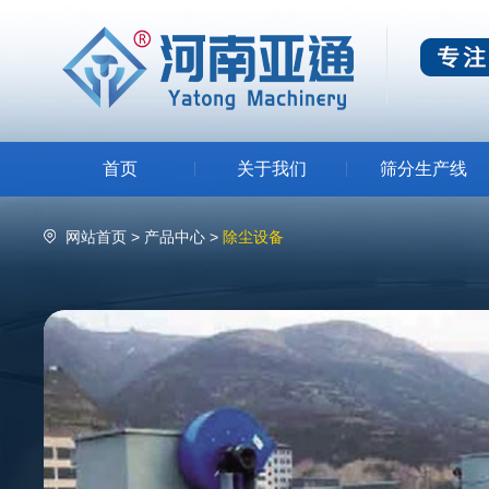
首页
关于我们
筛分生产线
公司简介
压裂砂生产线
网站首页
>
产品中心
>
除尘设备
发展历程
无尘投料筛分生产
精细筛分
矿用筛分
资质荣誉
药品筛分生产线
厂容厂貌
锂电材料筛分生产