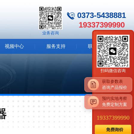
0373-5438881
19337399990
业务咨询
视频中心
服务支持
联系我们
案例视频
扫码微信咨询
发货视频
除尘设备
备品备件
获取参数表
咨询产品报价
预约实地考察
免费定制方案
器
19337399990